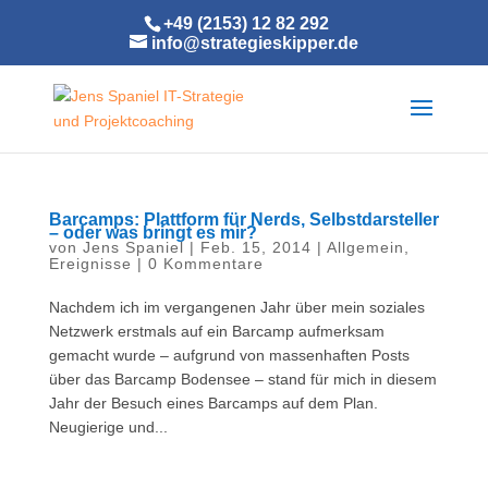
+49 (2153) 12 82 292
info@strategieskipper.de
Barcamps: Plattform für Nerds, Selbstdarsteller
– oder was bringt es mir?
von
Jens Spaniel
|
Feb. 15, 2014
|
Allgemein
,
Ereignisse
|
0 Kommentare
Nachdem ich im vergangenen Jahr über mein soziales
Netzwerk erstmals auf ein Barcamp aufmerksam
gemacht wurde – aufgrund von massenhaften Posts
über das Barcamp Bodensee – stand für mich in diesem
Jahr der Besuch ei​nes Barcamps auf dem Plan.
Neugierige und...