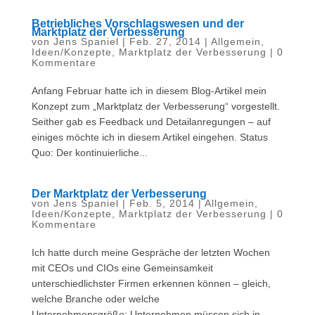
Betriebliches Vorschlagswesen und der
Marktplatz der Verbesserung
von
Jens Spaniel
|
Feb. 27, 2014
|
Allgemein
,
Ideen/Konzepte
,
Marktplatz der Verbesserung
|
0
Kommentare
Anfang Februar hatte ich in diesem Blog-Artikel mein
Konzept zum „Marktplatz der Verbesserung“ vorgestellt.
Seither gab es Feedback und Detailanregungen – auf
einiges möchte ich in diesem Artikel eingehen. Status
Quo: Der kontinuierliche...
Der Marktplatz der Verbesserung
von
Jens Spaniel
|
Feb. 5, 2014
|
Allgemein
,
Ideen/Konzepte
,
Marktplatz der Verbesserung
|
0
Kommentare
Ich hatte durch meine Gespräche der letzten Wochen
mit CEOs und CIOs eine Gemeinsamkeit
unterschiedlichster Firmen erkennen können – gleich,
welche Branche oder welche
Unternehmensgröße: Unternehmen müssen sich in