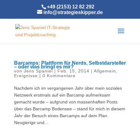
+49 (2153) 12 82 292
info@strategieskipper.de
Barcamps: Plattform für Nerds, Selbstdarsteller
– oder was bringt es mir?
von
Jens Spaniel
|
Feb. 15, 2014
|
Allgemein
,
Ereignisse
|
0 Kommentare
Nachdem ich im vergangenen Jahr über mein soziales
Netzwerk erstmals auf ein Barcamp aufmerksam
gemacht wurde – aufgrund von massenhaften Posts
über das Barcamp Bodensee – stand für mich in diesem
Jahr der Besuch ei​nes Barcamps auf dem Plan.
Neugierige und...